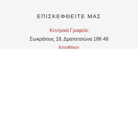
ΕΠΙΣΚΕΦΘΕΙΤΕ ΜΑΣ
Kεντρικά Γραφεία:
Σωκράτους 18, Δραπετσώνα 186 48
Αποθήκη:
Μιχαληνού 5, 18648, Δραπετσώνα
EMAIL
Υποδοχή:
reception@telchines.gr
Εμπορικό τμήμα/Τμήμα Marketing:
commercial@telchines.gr
Τμήμα Πωλήσεων:
sales@telchines.gr
ΚΑΛΕΣΤΕ ΜΑΣ