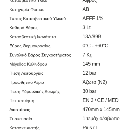
Αφρός
Κατασβεστικό Υλικό
AB
Κατηγορία Φωτιάς
AFFF 1%
Τύπος Κατασβεστικού Υλικού
3 Lt
Καθαρό Βάρος
13A/89B
Κατασβεστική Ικανότητα
0°C - +60°C
Εύρος Θερμοκρασίας
7 Kg
Συνολικό Βάρος Συγκροτήματος
145 mm
Μέγεθος Κυλίνδρου
12 bar
Πίεση Λειτουργίας
Άζωτο (Ν2)
Προωθητικό Αέριο
30 bar
Πίεση Υδραυλικής Δοκιμής
EN 3 / CE / MED
Πιστοποίηση
470mm x 145mm
Διαστάσεις
1 τεμάχιο/κιβώτιο
Συσκευασία
Pii s.r.l
Κατασκευαστής