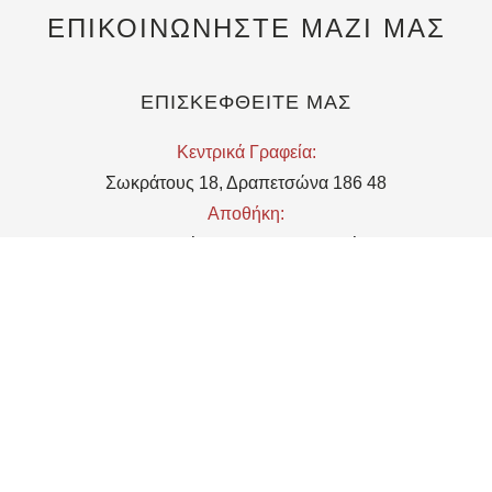
ΕΠΙΚΟΙΝΩΝΗΣΤΕ ΜΑΖΙ ΜΑΣ
ΕΠΙΣΚΕΦΘΕΙΤΕ ΜΑΣ
Kεντρικά Γραφεία:
Σωκράτους 18, Δραπετσώνα 186 48
Αποθήκη:
Μιχαληνού 5, 18648, Δραπετσώνα
EMAIL
Υποδοχή:
reception@telchines.gr
Εμπορικό τμήμα/Τμήμα Marketing:
commercial@telchines.gr
Τμήμα Πωλήσεων:
sales@telchines.gr