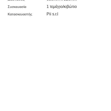
1 τεμάχιο/κιβώτιο
Συσκευασία
Pii s.r.l
Κατασκευαστής