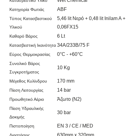
Wet Chemical
Κατασβεστικό Υλικό
ABF
Κατηγορία Φωτιάς
5,46 lit Νερό + 0,48 lit Inilam A +
Τύπος Κατασβεστικού
0,06FX15
Υλικού
6 Lt
Καθαρό Βάρος
34A/233B/75 F
Κατασβεστική Ικανότητα
0°C - +60°C
Εύρος Θερμοκρασίας
Συνολικό Βάρος
10 Kg
Συγκροτήματος
170 mm
Μέγεθος Κυλίνδρου
14 bar
Πίεση Λειτουργίας
Άζωτο (Ν2)
Προωθητικό Αέριο
Πίεση Υδραυλικής
30 bar
Δοκιμής
EN 3 / CE / MED
Πιστοποίηση
630mm x 320mm
Διαστάσεις