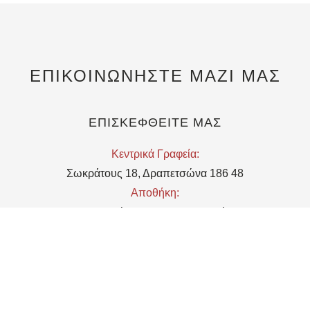
ΕΠΙΚΟΙΝΩΝΗΣΤΕ ΜΑΖΙ ΜΑΣ
ΕΠΙΣΚΕΦΘΕΙΤΕ ΜΑΣ
Kεντρικά Γραφεία:
Σωκράτους 18, Δραπετσώνα 186 48
Αποθήκη:
Μιχαληνού 5, 18648, Δραπετσώνα
EMAIL
Υποδοχή:
reception@telchines.gr
Εμπορικό τμήμα/Τμήμα Marketing: