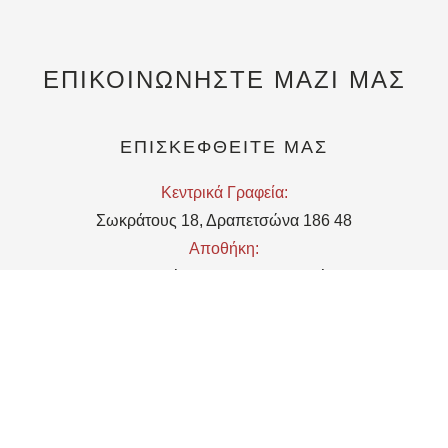
ΕΠΙΚΟΙΝΩΝΗΣΤΕ ΜΑΖΙ ΜΑΣ
ΕΠΙΣΚΕΦΘΕΙΤΕ ΜΑΣ
Kεντρικά Γραφεία:
Σωκράτους 18, Δραπετσώνα 186 48
Αποθήκη:
Μιχαληνού 5, 18648, Δραπετσώνα
EMAIL
Υποδοχή:
reception@telchines.gr
Εμπορικό τμήμα/Τμήμα Marketing:
commercial@telchines.gr